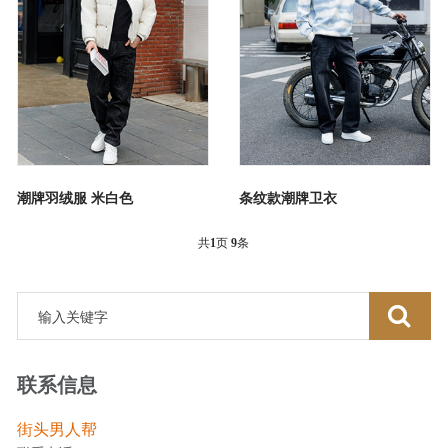
潮牌羽绒服 米白色
条纹款潮牌卫衣
共
1
页
9
条
联系信息
街头男人帮