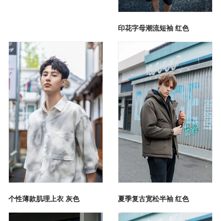
印花字母潮流短袖 红色
个性薄款肌理上衣 灰色
夏季复古宽松半袖 红色