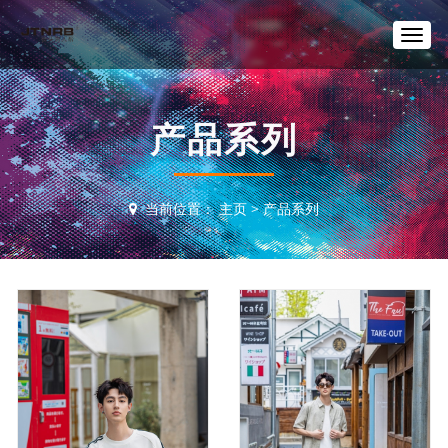
T
o
g
g
l
产品系列
e
n
a
v
当前位置：
主页
>
产品系列
i
g
a
t
i
o
n