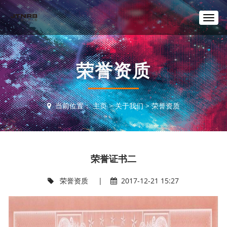
T
o
g
g
l
荣誉资质
e
n
a
v
当前位置：
主页
>
关于我们
>
荣誉资质
i
g
a
t
i
荣誉证书二
o
n
荣誉资质
|
2017-12-21 15:27