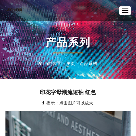
T
o
g
g
l
产品系列
e
n
a
v
当前位置：
主页
>
产品系列
i
g
a
t
i
印花字母潮流短袖 红色
o
n
提示：点击图片可以放大